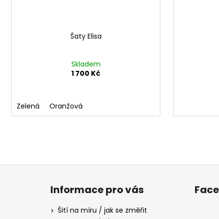
Šaty Elisa
Skladem
1 700 Kč
Zelená
Oranžová
Z
á
Informace pro vás
Fac
p
a
Šití na míru / jak se změřit