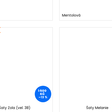
Mentolová
1 500
KČ
–13 %
Šaty Zola (vel. 38)
Šaty Melanie