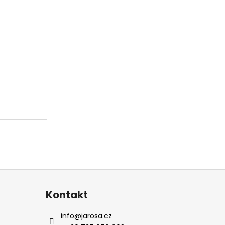
Kontakt
info
@
jarosa.cz