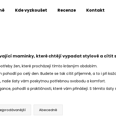
ně
Kde vyzkoušet
Recenze
Kontakt
Co potřebujete najít?
HLEDAT
ající maminky, které chtějí vypadat stylově a cítit
 potřeby žen, které procházejí tímto krásným obdobím.
Doporučujeme
 pohodlí po celý den. Budete se tak cítit příjemně, a to i při k
st, naše šaty vám poskytnou potřebnou svobodu a komfort.
ance, pohodlí a praktičnosti, které vám přinášejí. S těmito šaty s
ejprodávanější
Abecedně