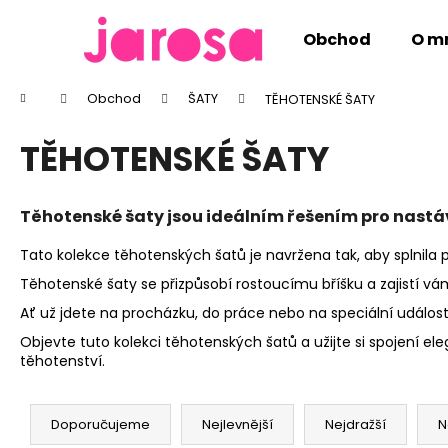
K
Přejít
na
o
Obchod
O m
obsah
Zpět
Zpět
š
do
do
í
Domů
Obchod
ŠATY
TĚHOTENSKÉ ŠATY
k
obchodu
obchodu
TĚHOTENSKÉ ŠATY
Těhotenské šaty jsou ideálním řešením pro nastáv
Tato kolekce těhotenských šatů je navržena tak, aby splnila
Těhotenské šaty se přizpůsobí rostoucímu bříšku a zajistí vám
Ať už jdete na procházku, do práce nebo na speciální událo
Objevte tuto kolekci těhotenských šatů a užijte si spojení eleg
těhotenství.
Ř
a
Doporučujeme
Nejlevnější
Nejdražší
N