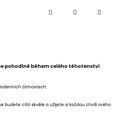
Hledat
Přihlášení
Nákupní
košík
 se pohodlně během celého těhotenství
aždodenních činnostech.
e budete cítit skvěle a užijete si každou chvíli svého