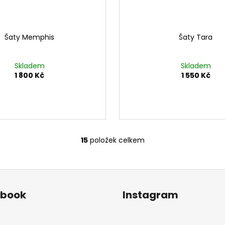
Šaty Memphis
Šaty Tara
Skladem
Skladem
1 800 Kč
1 550 Kč
15
položek celkem
O
v
l
á
d
ebook
Instagram
a
c
í