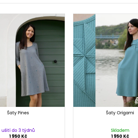
Šaty Pines
Šaty Origami
ušití do 3 týdnů
Skladem
1 950 Kč
1 950 Kč