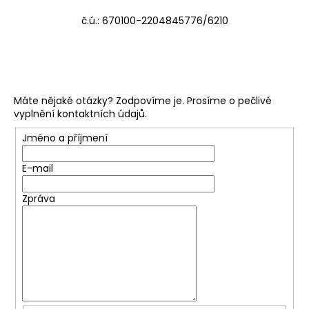
a
č.ú.:
670100-2204845776/6210
j
í
t
?
Máte nějaké otázky? Zodpovíme je. Prosíme o pečlivé
vyplnění kontaktních údajů.
Jméno a příjmení
HLEDAT
E-mail
Zpráva
D
o
p
o
r
u