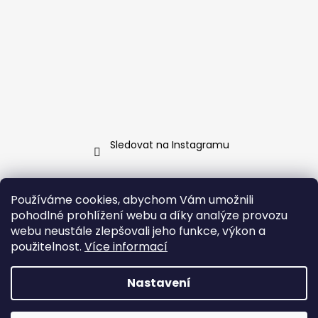
Sledovat na Instagramu
Kontakt
Používáme cookies, abychom Vám umožnili
pohodlné prohlížení webu a díky analýze provozu
info
@
jarosa.cz
webu neustále zlepšovali jeho funkce, výkon a
+420 737 070 903
použitelnost.
Více informací
Facebook Jarosa
jarosa.fashion/
Nastavení
Vytvořil Shoptet