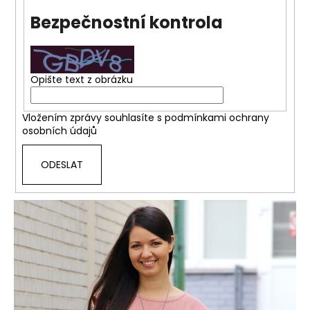
č
u
Bezpečnostní kontrola
j
e
m
e
Opište text z obrázku
Vložením zprávy souhlasíte s
podmínkami ochrany
osobních údajů
ODESLAT