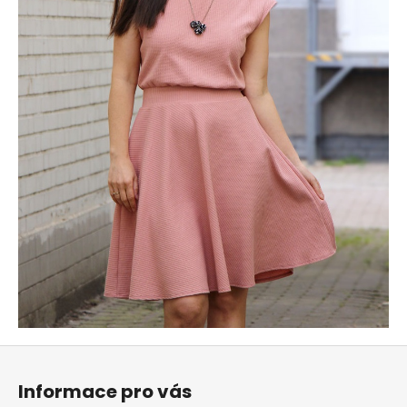
Z
á
Informace pro vás
p