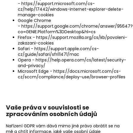
-
https://support.microsoft.com/cs-
cz/help/17442/windows-internet-explorer-delete-
manage-cookies
Google Chrome
-
https://support.google.com/chrome/answer/95647?
co=GENIE.Platform%3DDesktop&hl=cs
Firefox -
https://support.mozilla.org/cs/kb/povoleni-
zakazani-cookies
Safari -
https://support.apple.com/cs-
cz/guide/safari/sfri11471/mac
Opera -
https://help.opera.com/cs/latest/security-
and-privacy/
Microsoft Edge -
https://docs.microsoft.com/cs-
cz/sccm/compliance/deploy-use/browser-profiles
Vaše práva v souvislosti se
zpracováním osobních údajů
Nařízení GDPR vám dává mimo jiné právo obrátit se na
mě a chtít informace, jaké vaše osobní údaje