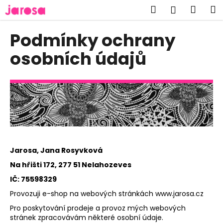
K
Přejít
Hledat
Náku
M
Přihlášen
na
o
obsah
Zpět
Zpět
košík
š
Podmínky ochrany
í
C
osobních údajů
k
o
p
o
t
ř
e
b
Jarosa, Jana Rosyvková
u
Na hřišti 172, 277 51 Nelahozeves
j
IČ: 75598329
e
t
Provozuji e-shop na webových stránkách www.jarosa.cz
e
Pro poskytování prodeje a provoz mých webových
stránek zpracovávám některé osobní údaje.
n