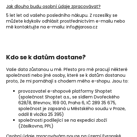
Jak dlouho budu osobní údaje zpracovávat?
5 let let od vašeho posledního nákupu. Z rozesílky se
můžete kdykoliv odhlásit prostřednictvím e-mailu nebo
mě kontaktujte na e-mailu: info@jarosa.cz
Kdo se k datům dostane?
Vaše data zůstanou u mě. Přesto pro mě pracují některé
společnosti nebo jiné osoby, které se k datům dostanou
proto, že mi pomáhají s chodem mého e-shopu. Jsou to:
provozovatel e-shopové platformy Shoptet
(společnost Shoptet a.s., se sídlem Dvořeckého
628/8, Břevnov, 169 00, Praha 6, IČ 289 35 675,
společnost je zapsaná u Městského soudu v Praze,
oddíl B vložka 25 395)
společnosti podílející se na expedici zboží
(Zásilkovna, PPL)
Osobní údaje zpracovávám pouze na území Evropské