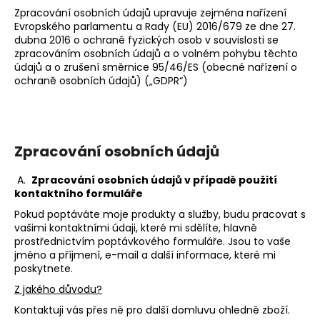
Zpracování osobních údajů upravuje zejména nařízení
a
Evropského parlamentu a Rady (EU) 2016/679 ze dne 27.
j
dubna 2016 o ochraně fyzických osob v souvislosti se
í
zpracováním osobních údajů a o volném pohybu těchto
údajů a o zrušení směrnice 95/46/ES (obecné nařízení o
t
ochraně osobních údajů) („GDPR“)
?
Zpracování osobních údajů
HLEDAT
A.
Zpracování osobních údajů v případě použití
kontaktního formuláře
Pokud poptáváte moje produkty a služby, budu pracovat s
D
vašimi kontaktními údaji, které mi sdělíte, hlavně
o
prostřednictvím poptávkového formuláře. Jsou to vaše
jméno a příjmení, e-mail a další informace, které mi
p
poskytnete.
o
r
Z jakého důvodu?
u
Kontaktuji vás přes ně pro další domluvu ohledně zboží.