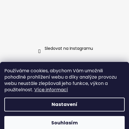
Sledovat na Instagramu
Kontakt
Používáme cookies, abychom Vám umožnili
pohodlné prohlížení webu a díky analýze provozu
info
@
jarosa.cz
webu neustále zlepšovali jeho funkce, výkon a
+420 737 070 903
použitelnost.
Více informací
Facebook Jarosa
jarosa.fashion/
Nastavení
Vytvořil Shoptet
Souhlasím
Copyright 2026
Jarosa
. Všechna práva vyhrazena.