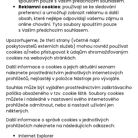
spouštím pouze s Vaším předchozím souhlasem.
Reklamní cookies:
používají se ke sledování
preferencí a umožňují zobrazit reklamu a další
obsah, které nejlépe odpovídají vašemu zájmu a
online chování. Tyto soubory spouštím pouze
s Vaším předchozím souhlasem.
Upozorňujeme, že třetí strany (včetně např.
poskytovatelů externích služeb) mohou rovněž používat
cookies a/nebo přistupovat k údajům shromažďovaným
cookies na webových stránkách.
Další informace o cookies a jejich aktuální seznam
naleznete prostřednictvím jednotlivých internetových
prohlížečů, nejčastěji v položce Nástroje pro vývojáře.
Souhlas může být vyjádřen prostřednictvím zaškrtávacího
políčka obsaženého v tzv. cookie liště. Soubory cookies
můžete i následně v nastavení svého internetového
prohlížeče odmítnout, nebo si nastavit užívání jen
některých.
Další informace o správě cookies v jednotlivých
prohlížečích naleznete na následujících odkazech:
Internet Explorer