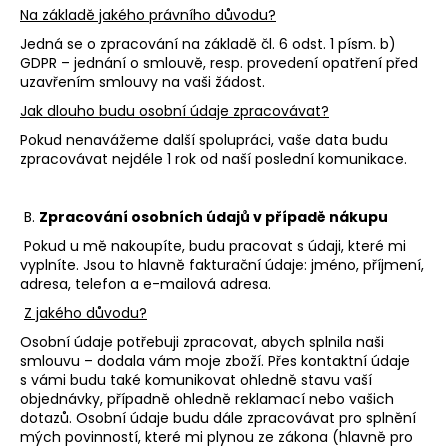
č
Na základě jakého právního důvodu?
u
j
Jedná se o zpracování na základě čl. 6 odst. 1 písm. b)
GDPR – jednání o smlouvě, resp. provedení opatření před
e
uzavřením smlouvy na vaši žádost.
m
e
Jak dlouho budu osobní údaje zpracovávat?
Pokud nenavážeme další spolupráci, vaše data budu
zpracovávat nejdéle 1 rok od naší poslední komunikace.
B.
Zpracování osobních údajů v případě nákupu
Pokud u mě nakoupíte, budu pracovat s údaji, které mi
vyplníte. Jsou to hlavně fakturační údaje: jméno, příjmení,
adresa, telefon a e-mailová adresa.
Z jakého důvodu?
Osobní údaje potřebuji zpracovat, abych splnila naši
smlouvu – dodala vám moje zboží. Přes kontaktní údaje
s vámi budu také komunikovat ohledně stavu vaší
objednávky, případně ohledně reklamací nebo vašich
dotazů. Osobní údaje budu dále zpracovávat pro splnění
mých povinností, které mi plynou ze zákona (hlavně pro