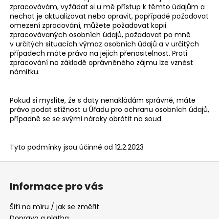
zpracovávám, vyžádat si u mě přístup k těmto údajům a
nechat je aktualizovat nebo opravit, popřípadě požadovat
omezení zpracování, můžete požadovat kopii
zpracovávaných osobních údajů, požadovat po mně
v určitých situacích výmaz osobních údajů a v určitých
případech máte právo na jejich přenositelnost. Proti
zpracování na základě oprávněného zájmu lze vznést
námitku.
Pokud si myslíte, že s daty nenakládám správně, máte
právo podat stížnost u
Úřadu pro ochranu osobních údajů
,
případně se se svými nároky obrátit na soud.
Tyto podmínky jsou účinné od 12.2.2023
Z
á
Informace pro vás
p
a
Šití na míru / jak se změřit
t
Doprava a platba