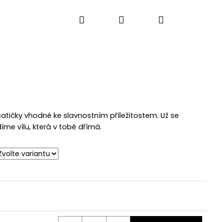
Hledat
Přihlášení
Nákupní
košík
atičky vhodné ke slavnostním příležitostem. Už se
e vílu, která v tobě dřímá.