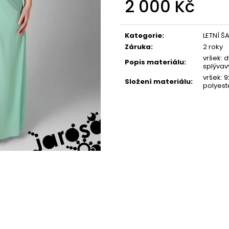
2 000 Kč
Měrná
cena:
Kategorie
:
LETNÍ Š
Záruka
:
2 roky
vršek: 
Popis materiálu
:
splývav
vršek: 
Složení materiálu
:
polyest