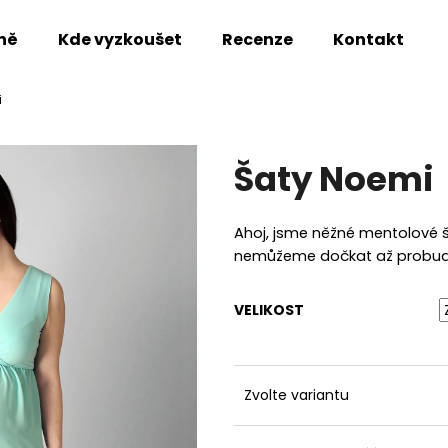
ně
Kde vyzkoušet
Recenze
Kontakt
i
Co potřebujete najít?
Šaty Noemi
HLEDAT
Ahoj, jsme něžné mentolové š
nemůžeme dočkat až probudím
Doporučujeme
VELIKOST
Zvolte variantu