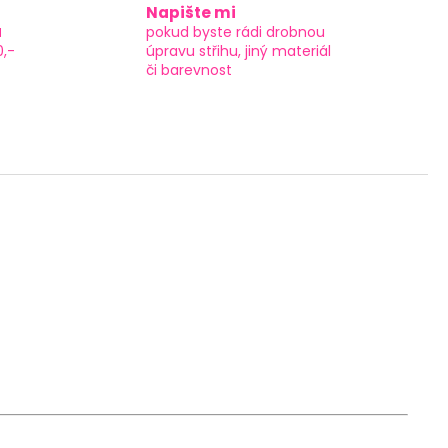
Napište mi
a
pokud byste rádi drobnou
0,-
úpravu střihu, jiný materiál
či barevnost