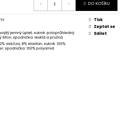
DO KOŠÍKU
Tisk
ATY
Zeptat se
dvojitý jemný úplet; sukně: poloprůhledný
Sdílet
ý šifon; spodnička: lesklá a pružná
92% viskóza, 8% elastan; sukně: 100%
er; spodnička: 100% polyamid