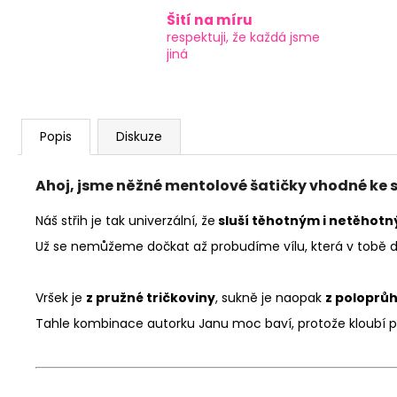
Šití na míru
respektuji, že každá jsme
jiná
Popis
Diskuze
Ahoj, jsme něžné mentolové šatičky vhodné ke 
Náš střih je tak univerzální, že
sluší těhotným i netěhotný
Už se nemůžeme dočkat až probudíme vílu, která v tobě d
Vršek je
z pružné tričkoviny
, sukně je naopak
z poloprů
Tahle kombinace autorku Janu moc baví, protože kloubí p