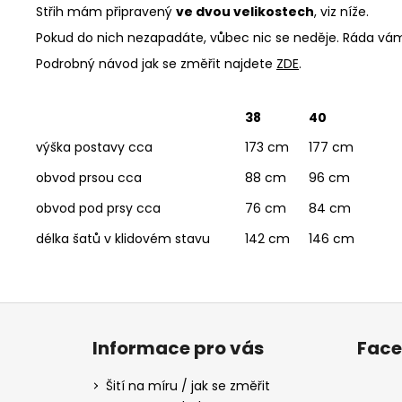
Střih mám připravený
ve dvou velikostech
, viz níže.
Pokud do nich nezapadáte, vůbec nic se neděje. Ráda vám 
Podrobný návod jak se změřit najdete
ZDE
.
38
40
výška postavy cca
173 cm
177 cm
obvod prsou cca
88 cm
96 cm
obvod pod prsy cca
76 cm
84 cm
délka šatů v klidovém stavu
142 cm
146 cm
Z
á
Informace pro vás
Fac
p
a
Šití na míru / jak se změřit