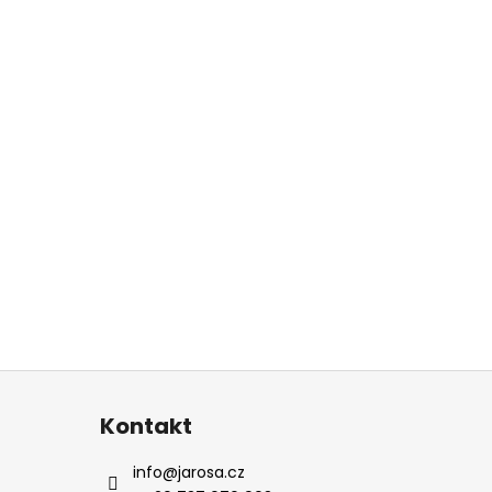
Kontakt
info
@
jarosa.cz