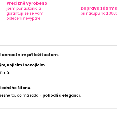
Precizně vyrobeno
Doprava zdarm
jsem puntičkářka a
garantuji, že se vám
při nákupu nad 300
oblečení nevypáře
slavnostním příležitostem.
m, kojícím i nekojícím.
římá.
hledného šifonu
.
řesně to, co má ráda -
pohodlí a eleganci.