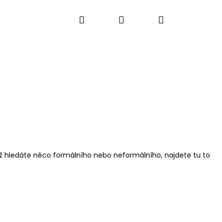
Hledat
Přihlášení
Nákupní
košík
už hledáte něco formálního nebo neformálního, najdete tu to