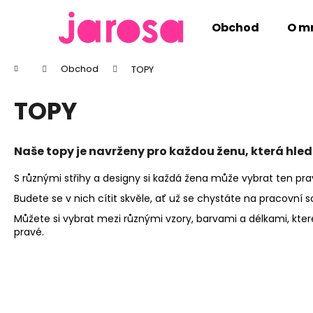
K
Přejít
na
o
Obchod
O m
obsah
Zpět
Zpět
š
do
do
í
Domů
Obchod
TOPY
k
obchodu
obchodu
TOPY
Naše topy je navrženy pro každou ženu, která hle
S různými střihy a designy si každá žena může vybrat ten pravý
Budete se v nich cítit skvěle, ať už se chystáte na pracovní 
Můžete si vybrat mezi různými vzory, barvami a délkami, kte
pravé.