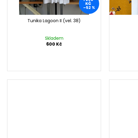
k
KČ
t
–52 %
ů
Tunika Lagoon II (vel. 38)
Skladem
600 Kč