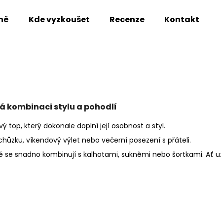
ně
Kde vyzkoušet
Recenze
Kontakt
Co potřebujete najít?
HLEDAT
dá kombinaci stylu a pohodlí
 top, který dokonale doplní její osobnost a styl.
Doporučujeme
schůzku, víkendový výlet nebo večerní posezení s přáteli.
ré se snadno kombinují s kalhotami, sukněmi nebo šortkami. Ať 