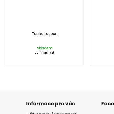
Tunika Lagoon
Skladem
1 100 Kč
od
Z
á
Informace pro vás
Fac
p
a