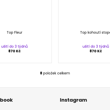
Top Fleur
Top kohoutí stop
ušití do 3 týdnů
ušití do 3 týdnů
870 Kč
870 Kč
8
položek celkem
O
v
l
á
d
ebook
Instagram
a
c