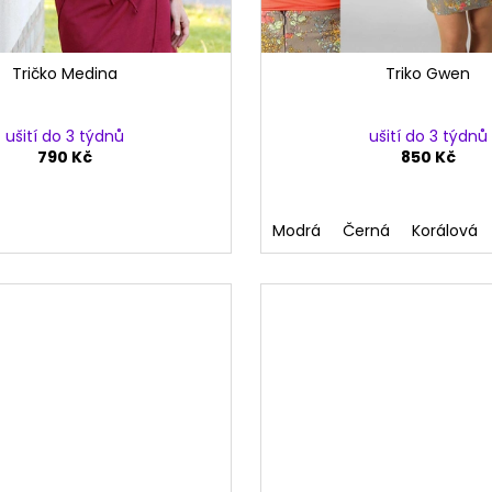
Tričko Medina
Triko Gwen
ušití do 3 týdnů
ušití do 3 týdnů
790 Kč
850 Kč
Modrá
Černá
Korálová