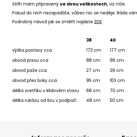
Střih mám připravený
ve dvou velikostech
, viz níže.
Pokud do nich nezapadáte, vůbec nic se neděje. Ráda vám u
Podrobný návod jak se změřit najdete
ZDE
.
38
40
výška postavy cca
173 cm
177 cm
obvod prsou cca
88 cm
96 cm
obvod paže cca
27 cm
29 cm
obvod přes boky cca
95 cm
103 cm
délka svetříku v klidovém stavu
68 cm
70 cm
délka rukávu od švu v podpaží
48 cm
50 cm
Z
á