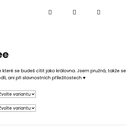
Hledat
Přihlášení
Nákupní
košík
ee
které se budeš cítit jako královna. Jsem pružná, takže se
, ani při slavnostních příležitostech ♥