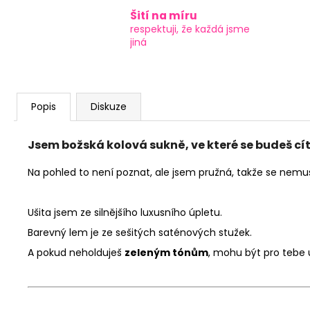
Šití na míru
respektuji, že každá jsme
jiná
Popis
Diskuze
Jsem božská kolová sukně, ve které se budeš cít
Na pohled to není poznat, ale jsem pružná, takže se nemusí
Ušita jsem ze silnějšího luxusního úpletu.
Barevný lem je ze sešitých saténových stužek.
A pokud neholduješ
zeleným tónům
, mohu být pro tebe 