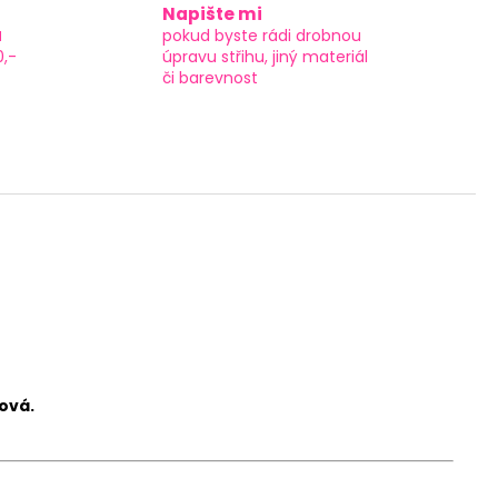
Napište mi
a
pokud byste rádi drobnou
0,-
úpravu střihu, jiný materiál
či barevnost
ová.