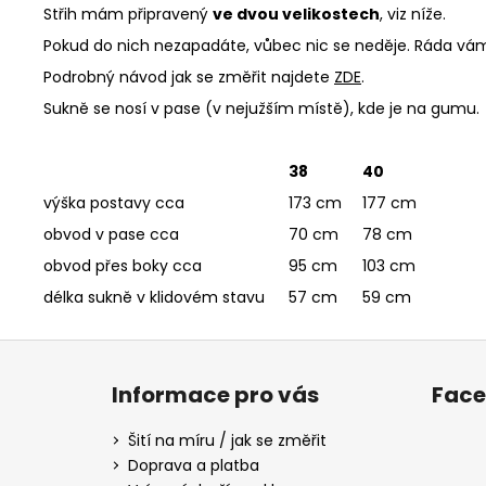
Střih mám připravený
ve dvou velikostech
, viz níže.
Pokud do nich nezapadáte, vůbec nic se neděje. Ráda vám 
Podrobný návod jak se změřit najdete
ZDE
.
Sukně se nosí v pase (v nejužším místě), kde je na gumu.
38
40
výška postavy cca
173 cm
177 cm
obvod v pase cca
70 cm
78 cm
obvod přes boky cca
95 cm
103 cm
délka sukně v klidovém stavu
57 cm
59 cm
Z
á
Informace pro vás
Fac
p
a
Šití na míru / jak se změřit
t
Doprava a platba