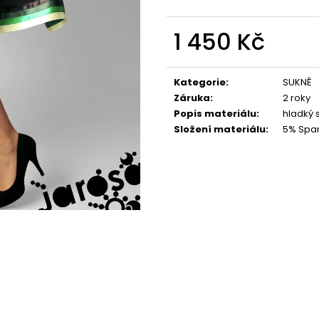
1 450 Kč
Měrná
cena:
Kategorie
:
SUKNĚ
Záruka
:
2 roky
Popis materiálu
:
hladký 
Složení materiálu
:
5% Span