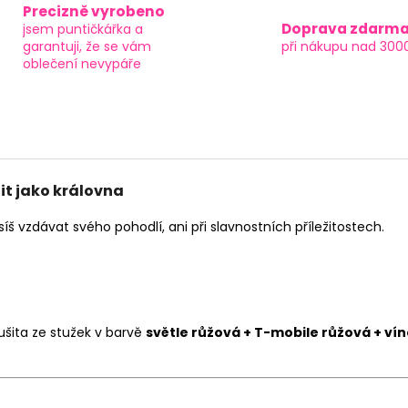
Precizně vyrobeno
Doprava zdarm
jsem puntičkářka a
garantuji, že se vám
při nákupu nad 300
oblečení nevypáře
it jako královna
š vzdávat svého pohodlí, ani při slavnostních příležitostech.
ušita ze stužek v barvě
světle růžová + T-mobile růžová + vín