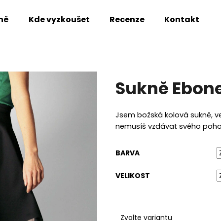
ně
Kde vyzkoušet
Recenze
Kontakt
Co potřebujete najít?
Sukně Ebon
HLEDAT
Jsem božská kolová sukně, ve 
nemusíš vzdávat svého pohodlí
Doporučujeme
BARVA
VELIKOST
Zvolte variantu