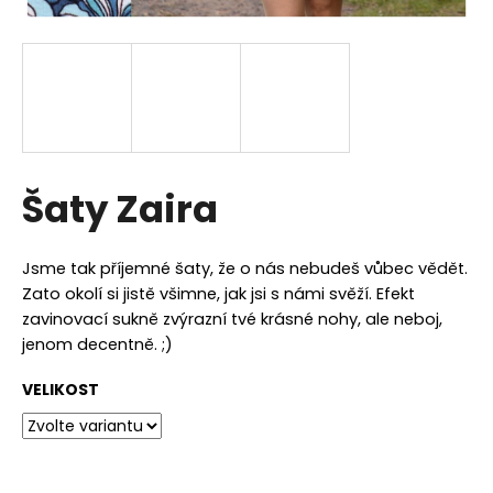
a
j
í
t
?
Šaty Zaira
HLEDAT
Jsme tak příjemné šaty, že o nás nebudeš vůbec vědět.
Zato okolí si jistě všimne, jak jsi s námi svěží. Efekt
zavinovací sukně zvýrazní tvé krásné nohy, ale neboj,
jenom decentně. ;)
D
o
VELIKOST
p
o
r
u