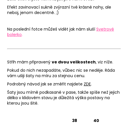
Efekt zavinovací sukně zvýrazní tvé krásné nohy, ale
neboj, jenom decentně. ;)
Na poslední fotce můžeš vidět jak nám sluší
Svetrové
bolerko
.
Střih mám připravený
ve dvou velikostech
, viz níže.
Pokud do nich nezapadáte, vůbec nic se neděje. Ráda
vám ušiji šaty na míru za stejnou cenu.
Podrobný návod jak se změřit najdete
ZDE
.
Šaty jsou mírně podkasané v pase, takže spíše než jejich
délka v klidovém stavu je důležitá výška postavy na
kterou jsou šité.
38
40