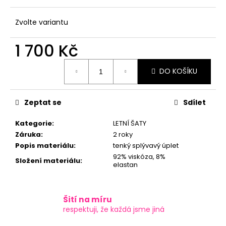
č
u
j
Zvolte variantu
e
m
1 700 Kč
e
Měrná
DO KOŠÍKU
cena:
Zeptat se
Sdílet
Kategorie
:
LETNÍ ŠATY
Záruka
:
2 roky
Popis materiálu
:
tenký splývavý úplet
92% viskóza, 8%
Složení materiálu
:
elastan
Šití na míru
respektuji, že každá jsme jiná