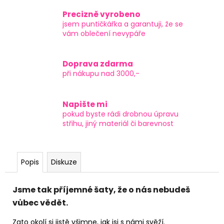
Precizně vyrobeno
jsem puntičkářka a garantuji, že se
vám oblečení nevypáře
Doprava zdarma
při nákupu nad 3000,-
Napište mi
pokud byste rádi drobnou úpravu
střihu, jiný materiál či barevnost
Popis
Diskuze
Jsme tak příjemné šaty, že o nás nebudeš
vůbec vědět.
Zato okolí si jistě všimne, jak jsi s námi svěží.