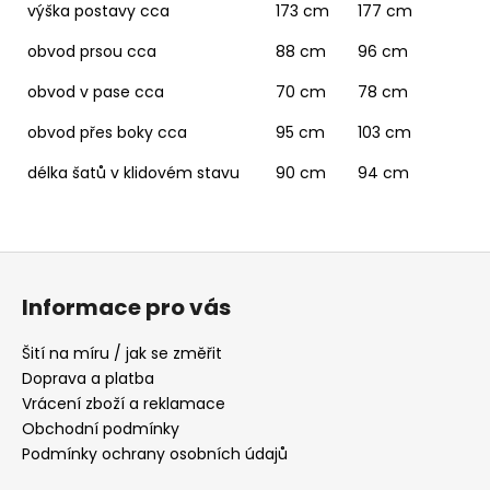
výška postavy cca
173 cm
177 cm
obvod prsou cca
88 cm
96 cm
obvod v pase cca
70 cm
78 cm
obvod přes boky cca
95 cm
103 cm
délka šatů v klidovém stavu
90 cm
94 cm
Z
á
Informace pro vás
p
a
Šití na míru / jak se změřit
t
Doprava a platba
í
Vrácení zboží a reklamace
Obchodní podmínky
Podmínky ochrany osobních údajů