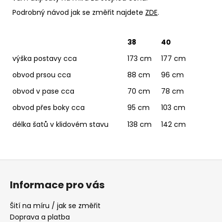
Podrobný návod jak se změřit najdete
ZDE
.
38
40
výška postavy cca
173 cm
177 cm
obvod prsou cca
88 cm
96 cm
obvod v pase cca
70 cm
78 cm
obvod přes boky cca
95 cm
103 cm
délka šatů v klidovém stavu
138 cm
142 cm
Z
á
Informace pro vás
p
a
Šití na míru / jak se změřit
t
Doprava a platba