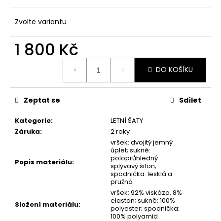
č
u
j
Zvolte variantu
e
m
1 800 Kč
e
Měrná
DO KOŠÍKU
cena:
Zeptat se
Sdílet
Kategorie
:
LETNÍ ŠATY
Záruka
:
2 roky
vršek: dvojitý jemný
úplet; sukně:
poloprůhledný
Popis materiálu
:
splývavý šifon;
spodnička: lesklá a
pružná
vršek: 92% viskóza, 8%
elastan; sukně: 100%
Složení materiálu
:
polyester; spodnička:
100% polyamid