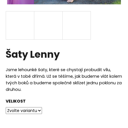
a
j
í
t
?
Šaty Lenny
HLEDAT
Jsme lehounké šaty, které se chystají probudit vílu,
která v tobě dřímá. Už se těšíme, jak budeme vlát kolem
tvých boků a budeme společně sklízet jednu poklonu za
druhou.
D
o
VELIKOST
p
o
r
u