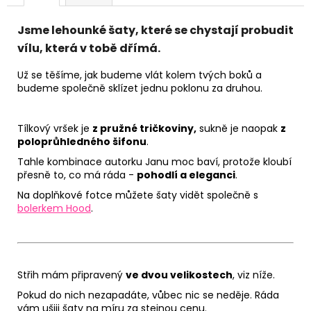
Jsme lehounké šaty, které se chystají probudit
vílu, která v tobě dřímá.
Už se těšíme, jak budeme vlát kolem tvých boků a
budeme společně sklízet jednu poklonu za druhou.
Tílkový vršek je
z pružné tričkoviny,
sukně je naopak
z
poloprůhledného šifonu
.
Tahle kombinace autorku Janu moc baví, protože kloubí
přesně to, co má ráda -
pohodlí a eleganci
.
Na doplňkové fotce můžete šaty vidět společně s
bolerkem Hood
.
Střih mám připravený
ve dvou velikostech
, viz níže.
Pokud do nich nezapadáte, vůbec nic se neděje. Ráda
vám ušiji šaty na míru za stejnou cenu.