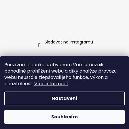
Sledovat na Instagramu
Kontakt
Používáme cookies, abychom Vám umožnili
pohodlné prohlížení webu a díky analýze provozu
info
@
jarosa.cz
webu neustále zlepšovali jeho funkce, výkon a
+420 737 070 903
použitelnost.
Více informací
Facebook Jarosa
jarosa.fashion/
Nastavení
Vytvořil Shoptet
Souhlasím
Copyright 2026
Jarosa
. Všechna práva vyhrazena.