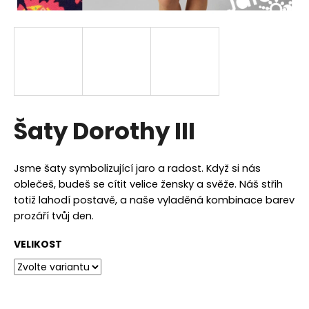
a
j
í
t
?
Šaty Dorothy III
HLEDAT
Jsme šaty symbolizující jaro a radost. Když si nás
oblečeš, budeš se cítit velice žensky a svěže. Náš střih
totiž lahodí postavě, a naše vyladěná kombinace barev
prozáří tvůj den.
D
o
VELIKOST
p
o
r
u