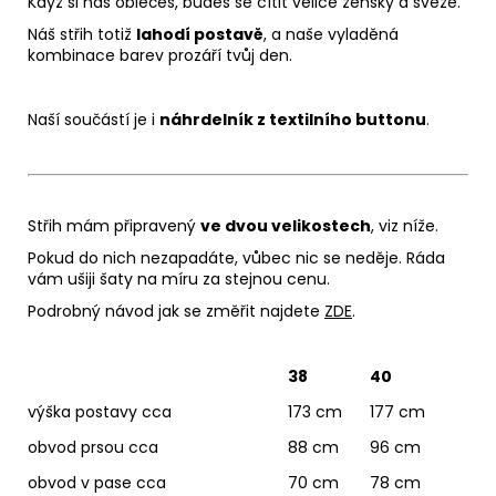
Když si nás oblečeš, budeš se cítit velice žensky a svěže.
Náš střih totiž
lahodí postavě
, a naše vyladěná
kombinace barev prozáří tvůj den.
Naší součástí je i
náhrdelník z textilního buttonu
.
Střih mám připravený
ve dvou velikostech
, viz níže.
Pokud do nich nezapadáte, vůbec nic se neděje. Ráda
vám ušiji šaty na míru za stejnou cenu.
Podrobný návod jak se změřit najdete
ZDE
.
38
40
výška postavy cca
173 cm
177 cm
obvod prsou cca
88 cm
96 cm
obvod v pase cca
70 cm
78 cm