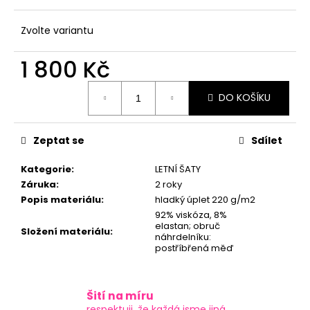
č
u
j
Zvolte variantu
e
m
1 800 Kč
e
Měrná
DO KOŠÍKU
cena:
Zeptat se
Sdílet
Kategorie
:
LETNÍ ŠATY
Záruka
:
2 roky
Popis materiálu
:
hladký úplet 220 g/m2
92% viskóza, 8%
elastan; obruč
Složení materiálu
:
náhrdelníku:
postříbřená měď
Šití na míru
respektuji, že každá jsme jiná