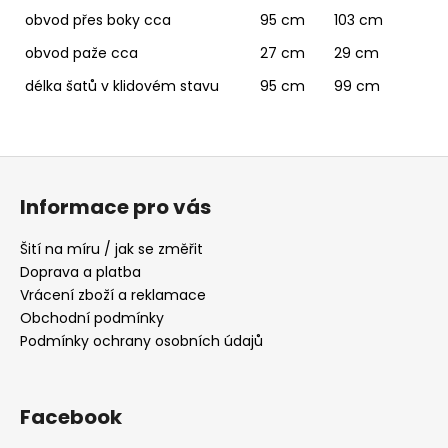
obvod přes boky cca
95 cm
103 cm
obvod paže cca
27 cm
29 cm
délka šatů v klidovém stavu
95 cm
99 cm
Z
á
Informace pro vás
p
a
Šití na míru / jak se změřit
t
Doprava a platba
í
Vrácení zboží a reklamace
Obchodní podmínky
Podmínky ochrany osobních údajů
Facebook