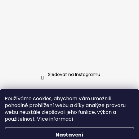
Sledovat na Instagramu
Kontakt
Používáme cookies, abychom Vám umožnili
pohodlné prohlížení webu a díky analýze provozu
info
@
jarosa.cz
webu neustále zlepšovali jeho funkce, výkon a
+420 737 070 903
použitelnost.
Více informací
Facebook Jarosa
jarosa.fashion/
Nastavení