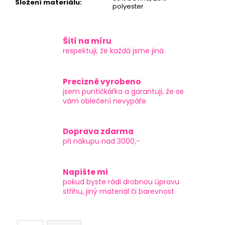
Složení materiálu
:
polyester
Šití na míru
respektuji, že každá jsme jiná
Precizně vyrobeno
jsem puntičkářka a garantuji, že se
vám oblečení nevypáře
Doprava zdarma
při nákupu nad 3000,-
Napište mi
pokud byste rádi drobnou úpravu
střihu, jiný materiál či barevnost