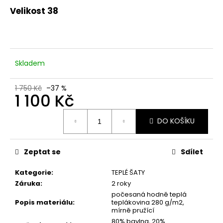
č
Velikost 38
u
j
e
m
e
Skladem
1 750 Kč
–37 %
1 100 Kč
Měrná
DO KOŠÍKU
cena:
Zeptat se
Sdílet
Kategorie
:
TEPLÉ ŠATY
Záruka
:
2 roky
počesaná hodně teplá
Popis materiálu
:
teplákovina 280 g/m2,
mírně pružící
80% bavlna, 20%