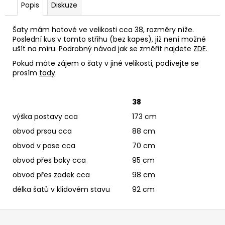
Popis
Diskuze
Šaty mám hotové ve velikosti cca 38, rozměry níže.
Poslední kus v tomto střihu (bez kapes), již není možné
ušít na míru. Podrobný návod jak se změřit najdete
ZDE
.
Pokud máte zájem o šaty v jiné velikosti, podívejte se
prosím
tady
.
38
výška postavy cca
173 cm
obvod prsou cca
88 cm
obvod v pase cca
70 cm
obvod přes boky cca
95 cm
obvod přes zadek cca
98 cm
délka šatů v klidovém stavu
92 cm
Z