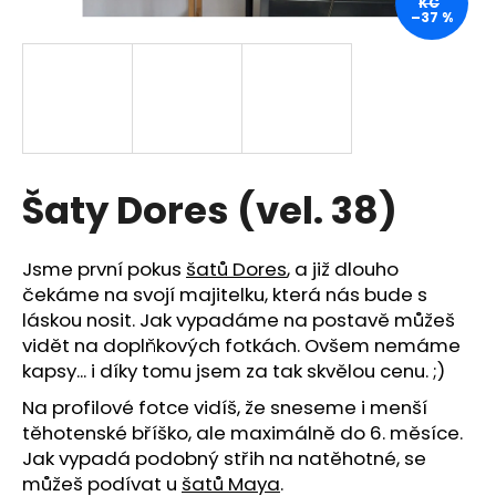
KČ
–37 %
a
j
í
t
?
Šaty Dores (vel. 38)
HLEDAT
Jsme první pokus
šatů Dores
, a již dlouho
čekáme na svojí majitelku, která nás bude s
láskou nosit. Jak vypadáme na postavě můžeš
vidět na doplňkových fotkách. Ovšem nemáme
D
kapsy... i díky tomu jsem za tak skvělou cenu. ;)
o
p
Na profilové fotce vidíš, že sneseme i menší
o
těhotenské bříško, ale maximálně do 6. měsíce.
r
Jak vypadá podobný střih na natěhotné, se
u
můžeš podívat u
šatů Maya
.