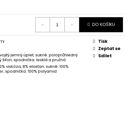
DO KOŠÍKU
Tisk
ATY
Zeptat se
dvojitý jemný úplet; sukně: poloprůhledný
Sdílet
ý šifon; spodnička: lesklá a pružná
92% viskóza, 8% elastan; sukně: 100%
er; spodnička: 100% polyamid