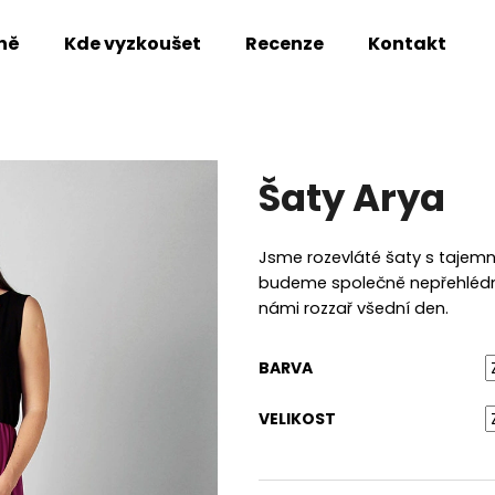
ně
Kde vyzkoušet
Recenze
Kontakt
Co potřebujete najít?
Šaty Arya
HLEDAT
Jsme rozevláté šaty s tajemn
budeme společně nepřehlédnut
Doporučujeme
námi rozzař všední den.
BARVA
VELIKOST