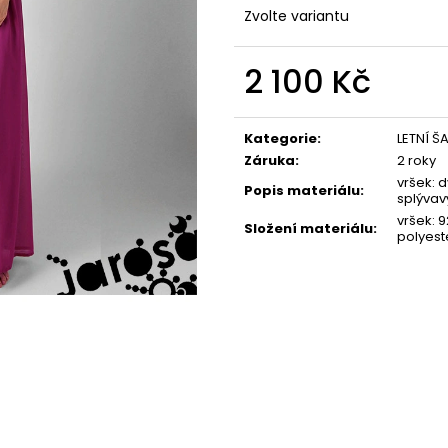
Zvolte variantu
2 100 Kč
Měrná
cena:
Kategorie
:
LETNÍ Š
Záruka
:
2 roky
vršek: 
Popis materiálu
:
splývav
vršek: 
Složení materiálu
:
polyest