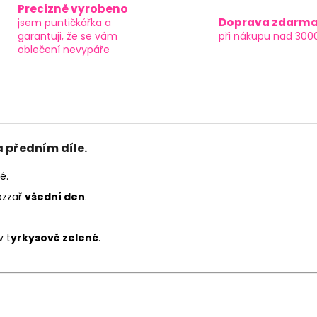
Precizně vyrobeno
Doprava zdarm
jsem puntičkářka a
garantuji, že se vám
při nákupu nad 300
oblečení nevypáře
 předním díle.
é.
rozzař
všední den
.
v t
yrkysově zelené
.