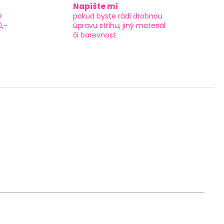
Napište mi
a
pokud byste rádi drobnou
0,-
úpravu střihu, jiný materiál
či barevnost