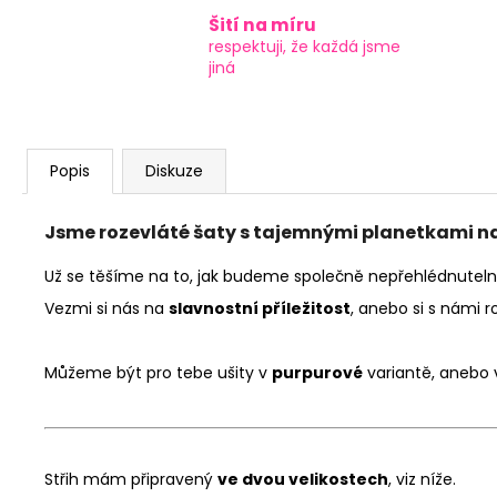
Šití na míru
respektuji, že každá jsme
jiná
Popis
Diskuze
Jsme rozevláté šaty s tajemnými planetkami na
Už se těšíme na to, jak budeme společně nepřehlédnuteln
Vezmi si nás na
slavnostní příležitost
, anebo si s námi 
Můžeme být pro tebe ušity v
purpurové
variantě, anebo 
Střih mám připravený
ve dvou velikostech
, viz níže.