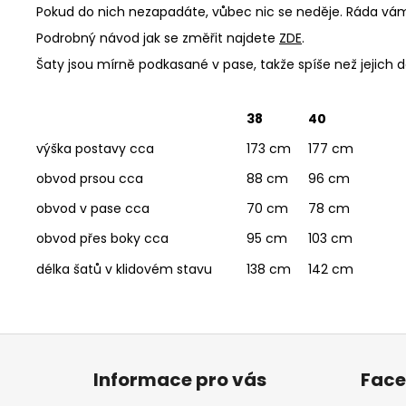
Pokud do nich nezapadáte, vůbec nic se neděje. Ráda vám 
Podrobný návod jak se změřit najdete
ZDE
.
Šaty jsou mírně podkasané v pase, takže spíše než jejich dé
38
40
výška postavy cca
173 cm
177 cm
obvod prsou cca
88 cm
96 cm
obvod v pase cca
70 cm
78 cm
obvod přes boky cca
95 cm
103 cm
délka šatů v klidovém stavu
138 cm
142 cm
Z
á
Informace pro vás
Fac
p