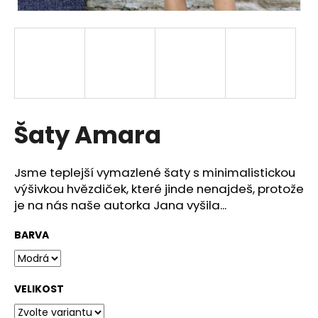
a
j
í
t
?
Šaty Amara
HLEDAT
Jsme teplejší vymazlené šaty s minimalistickou
výšivkou hvězdiček, které jinde nenajdeš, protože
je na nás naše autorka Jana vyšila...
D
BARVA
o
p
o
r
VELIKOST
u