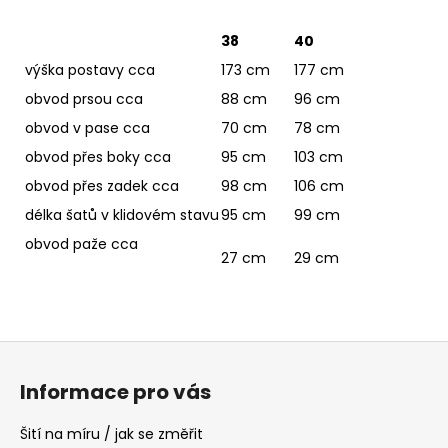
38
40
výška postavy cca
173 cm
177 cm
obvod prsou cca
88 cm
96 cm
obvod v pase cca
70 cm
78 cm
obvod přes boky cca
95 cm
103 cm
obvod přes zadek cca
98 cm
106 cm
délka šatů v klidovém stavu
95 cm
99 cm
obvod paže cca
27 cm
29 cm
Z
á
Informace pro vás
p
a
Šití na míru / jak se změřit