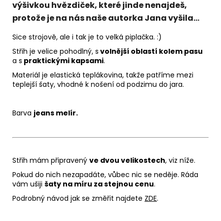
výšivkou hvězdiček, které jinde nenajdeš,
protože je na nás naše autorka Jana vyšila...
Sice strojově, ale i tak je to velká piplačka. :)
Střih je velice pohodlný, s
volnější oblastí kolem pasu
a s
praktickými kapsami
.
Materiál je elastická teplákovina, takže patříme mezi
teplejší šaty, vhodné k nošení od podzimu do jara.
Barva
jeans melír.
Střih mám připravený
ve dvou velikostech
, viz níže.
Pokud do nich nezapadáte, vůbec nic se neděje. Ráda
vám ušiji
šaty na míru za stejnou cenu
.
Podrobný návod jak se změřit najdete
ZDE
.