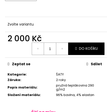
č
u
j
e
m
Zvolte variantu
e
2 000 Kč
Měrná
DO KOŠÍKU
cena:
Zeptat se
Sdílet
Kategorie
:
ŠATY
Záruka
:
2 roky
pružná teplákovina 290
Popis materiálu
:
g/m2
Složení materiálu
:
96% bavlna, 4% elastan