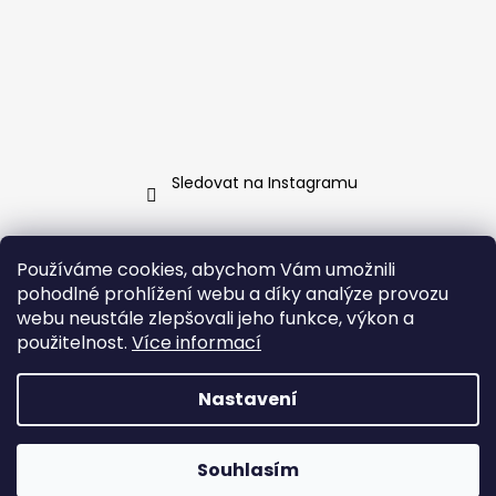
Sledovat na Instagramu
Kontakt
Používáme cookies, abychom Vám umožnili
pohodlné prohlížení webu a díky analýze provozu
info
@
jarosa.cz
webu neustále zlepšovali jeho funkce, výkon a
+420 737 070 903
použitelnost.
Více informací
Facebook Jarosa
jarosa.fashion/
Nastavení
Vytvořil Shoptet
Souhlasím
Copyright 2026
Jarosa
. Všechna práva vyhrazena.