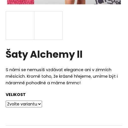
a
j
í
t
?
Šaty Alchemy ll
HLEDAT
S námi se nemusíš vzdávat elegance ani v zimních
měsících. Kromě toho, že krásně hřejeme, umíme být i
náramně pohodlné a máme šmrnc!
D
VELIKOST
o
p
o
r
u