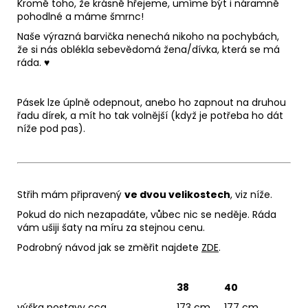
Kromě toho, že krásně hřejeme, umíme být i náramně
pohodlné a máme šmrnc!
Naše výrazná barvička nenechá nikoho na pochybách,
že si nás oblékla sebevědomá žena/dívka, která se má
ráda. ♥
Pásek lze úplně odepnout, anebo ho zapnout na druhou
řadu dírek, a mít ho tak volnější (když je potřeba ho dát
níže pod pas).
Střih mám připravený
ve dvou velikostech
, viz níže.
Pokud do nich nezapadáte, vůbec nic se neděje. Ráda
vám ušiji šaty na míru za stejnou cenu.
Podrobný návod jak se změřit najdete
ZDE
.
38
40
výška postavy cca
173 cm
177 cm