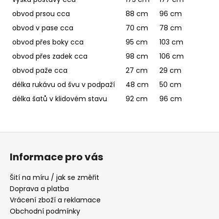
obvod prsou cca
88 cm
96 cm
obvod v pase cca
70 cm
78 cm
obvod přes boky cca
95 cm
103 cm
obvod přes zadek cca
98 cm
106 cm
obvod paže cca
27 cm
29 cm
délka rukávu od švu v podpaží
48 cm
50 cm
délka šatů v klidovém stavu
92 cm
96 cm
Z
á
Informace pro vás
p
a
Šití na míru / jak se změřit
t
Doprava a platba
í
Vrácení zboží a reklamace
Obchodní podmínky