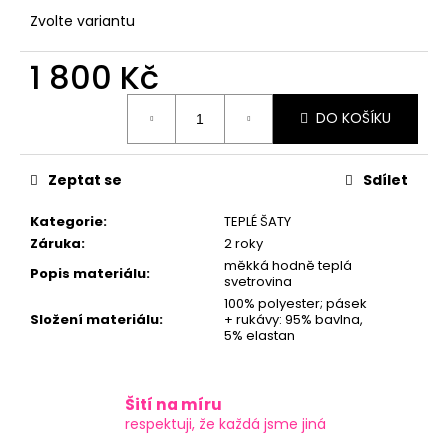
č
Zvolte variantu
u
j
1 800 Kč
e
m
Měrná
e
DO KOŠÍKU
cena:
Zeptat se
Sdílet
Kategorie
:
TEPLÉ ŠATY
Záruka
:
2 roky
měkká hodně teplá
Popis materiálu
:
svetrovina
100% polyester; pásek
Složení materiálu
:
+ rukávy: 95% bavlna,
5% elastan
Šití na míru
respektuji, že každá jsme jiná