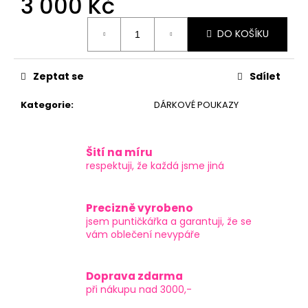
3 000 Kč
č
u
Měrná
j
DO KOŠÍKU
cena:
e
m
e
Zeptat se
Sdílet
Kategorie
:
DÁRKOVÉ POUKAZY
Šití na míru
respektuji, že každá jsme jiná
Precizně vyrobeno
jsem puntičkářka a garantuji, že se
vám oblečení nevypáře
Doprava zdarma
při nákupu nad 3000,-