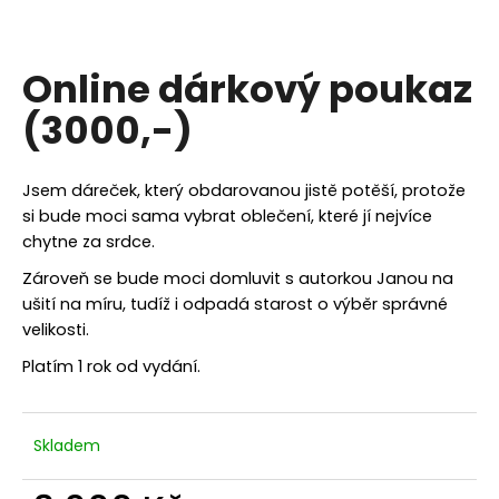
a
j
Online dárkový poukaz
í
t
(3000,-)
?
Jsem dáreček, který obdarovanou jistě potěší, protože
si bude moci sama vybrat oblečení, které jí nejvíce
chytne za srdce.
HLEDAT
Zároveň se bude moci domluvit s autorkou Janou na
ušití na míru, tudíž i odpadá starost o výběr správné
velikosti.
D
Platím 1 rok od vydání.
o
p
o
Skladem
r
u