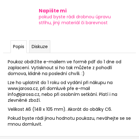
Napište mi
pokud byste rádi drobnou úpravu
střihu, jiný materiál či barevnost
Popis
Diskuze
Poukaz obdržíte e-mailem ve formě pdf do 1 dne od
zaplacení. Vytisknout si ho tak můžete z pohodlí
domova, klidně na poslední chvíli. :)
Lze ho uplatnit do 1 roku od vydání při nákupu na
www.jarosa.cz,
při domluvě pře e-mail
info@jarosa.cz,
nebo při osobním setkání. Platí i na
zlevněné zboží.
Velikost A6 (148 x 105 mm). Akorát do obálky C6.
Pokud byste rádi jinou hodnotu poukazu, neváhejte se se
mnou domluvit.