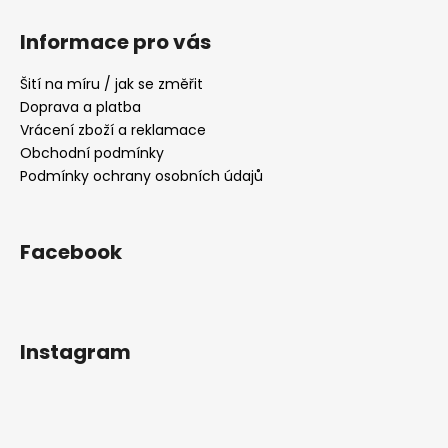
Z
á
Informace pro vás
p
a
Šití na míru / jak se změřit
t
Doprava a platba
í
Vrácení zboží a reklamace
Obchodní podmínky
Podmínky ochrany osobních údajů
Facebook
Instagram