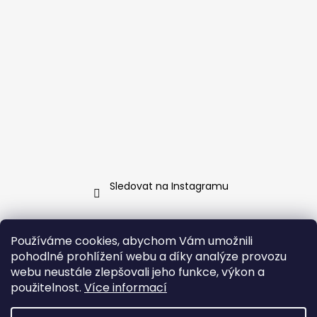
Sledovat na Instagramu
Kontakt
Používáme cookies, abychom Vám umožnili
pohodlné prohlížení webu a díky analýze provozu
info
@
jarosa.cz
webu neustále zlepšovali jeho funkce, výkon a
+420 737 070 903
použitelnost.
Více informací
Facebook Jarosa
jarosa.fashion/