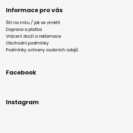
á
á
Informace pro vás
d
p
a
a
Šití na míru / jak se změřit
c
t
Doprava a platba
í
í
Vrácení zboží a reklamace
p
Obchodní podmínky
r
Podmínky ochrany osobních údajů
v
k
y
v
Facebook
ý
p
i
s
Instagram
u