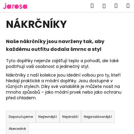
K
Přejít
Hledat
Náku
M
Přihlášen
na
o
obsah
Zpět
Zpět
košík
š
NÁKRČNÍKY
í
C
k
o
Naše nákrčníky jsou navrženy tak, aby
p
každému outfitu dodala šmrnc a styl
o
Tyto doplňky nejenže zajišťují teplo a pohodlí, ale také
t
podtrhují vaši osobnost a jedinečný styl.
ř
Nákrčníky z naší kolekce jsou ideální volbou pro ty, kteří
e
hledají praktické a módní doplňky. Jsou dostupné v
b
různých stylech. Díky své variabilitě je můžete nosit na
mnoho způsobů – jako módní prvek nebo jako ochranu
u
před chladem.
j
Ř
e
a
t
Doporučujeme
Nejlevnější
Nejdražší
Nejprodávanější
z
e
Abecedně
e
n