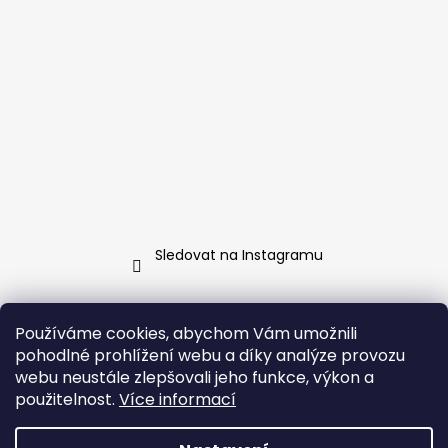
Sledovat na Instagramu
Kontakt
Používáme cookies, abychom Vám umožnili
pohodlné prohlížení webu a díky analýze provozu
info
@
jarosa.cz
webu neustále zlepšovali jeho funkce, výkon a
+420 737 070 903
použitelnost.
Více informací
Facebook Jarosa
jarosa.fashion/