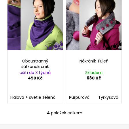
č
u
j
e
m
e
Oboustranný
Nákrčník Tuleň
šátkonákrčník
ušití do 3 týdnů
Skladem
450 Kč
680 Kč
Fialová + světle zelená
Vlastní výběr
Purpurová
Tyrkysová
4
položek celkem
O
v
Z
l