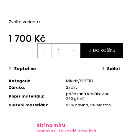
č
u
j
e
Zvolte variantu
m
e
1 700 Kč
Měrná
DO KOŠÍKU
cena:
Zeptat se
Sdílet
Kategorie
:
MIKINY/SVETRY
Záruka
:
2 roky
počesaná teplákovina
Popis materiálu
:
260 g/m2
Složení materiálu
:
95% bavlna, 5% elastan
Šití na míru
respektuji, že každá jsme jiná