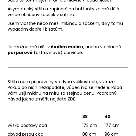
Budu tě totiž nejen hřát, ale hlavně ti budu slušet.
Asymetrický střih a zapínání na buttonky ze mě dělá
velice oblíbený kousek v šatníku.
Jsem vlastně něco mezi mikinou a sáčkem, díky tomu
vypadám dobře i k šatům.
Je možné mě ušít v
šedém melíru
, anebo v chladně
purpurové
(ostružinové) barvičce.
Střih mám připravený ve dvou velikostech, viz níže.
Pokud do nich nezapadáte, vůbec nic se neděje. Ráda
vám ušiji mikinu na míru za stejnou cenu. Podrobný
návod jak se změřit najdete
ZDE
.
38
40
výška postavy cca
173 cm
177 cm
obvod prsou cca
88 cm
96 cm