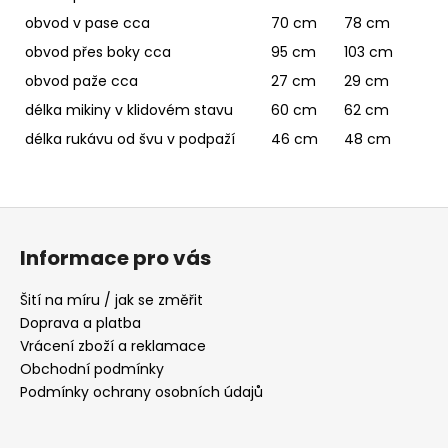
obvod v pase cca
70 cm
78 cm
obvod přes boky cca
95 cm
103 cm
obvod paže cca
27 cm
29 cm
délka mikiny v klidovém stavu
60 cm
62 cm
délka rukávu od švu v podpaží
46 cm
48 cm
Z
á
Informace pro vás
p
a
Šití na míru / jak se změřit
t
Doprava a platba
í
Vrácení zboží a reklamace
Obchodní podmínky
Podmínky ochrany osobních údajů