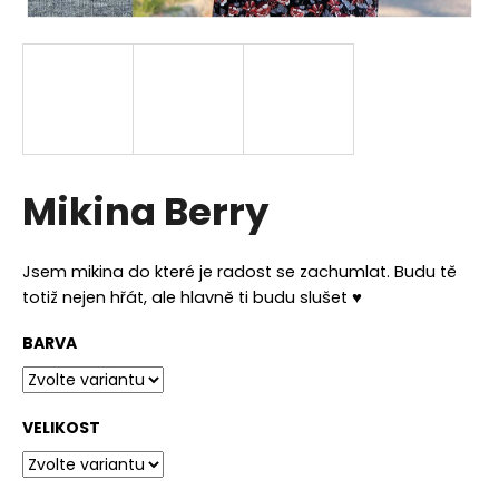
a
j
í
t
?
Mikina Berry
HLEDAT
Jsem mikina do které je radost se zachumlat. Budu tě
totiž nejen hřát, ale hlavně ti budu slušet ♥
BARVA
D
o
p
o
VELIKOST
r
u